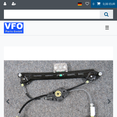
0
0,00 EUR
☰