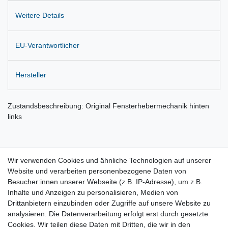
Weitere Details
EU-Verantwortlicher
Hersteller
Zustandsbeschreibung: Original Fensterhebermechanik hinten
links
Fensterhebermechanik hinten links Passat CC
Wir verwenden Cookies und ähnliche Technologien auf unserer
Lieferung wie abgebildet.
Website und verarbeiten personenbezogene Daten von
Besucher:innen unserer Webseite (z.B. IP-Adresse), um z.B.
Passt für folgende Fahrzeuge:
Inhalte und Anzeigen zu personalisieren, Medien von
Drittanbietern einzubinden oder Zugriffe auf unsere Website zu
VW Passat CC Bj. 2009 - 2012
analysieren. Die Datenverarbeitung erfolgt erst durch gesetzte
VW CC Bj. 2012 - 2017
Cookies. Wir teilen diese Daten mit Dritten, die wir in den