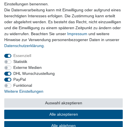
Einstellungen benennen.
Die Datenverarbeitung kann mit Einwilligung oder aufgrund eines
berechtigten Interesses erfolgen. Die Zustimmung kann erteilt
oder abgelehnt werden. Es besteht das Recht, nicht einzuwilligen
und die Einwilligung zu einem späteren Zeitpunkt zu ändern oder
Vertrag widerrufen
zu widerrufen. Beachten Sie unser
Impressum
und weitere
Hinweise zur Verwendung personenbezogener Daten in unserer
Daten­schutz­erklärung
.
Impressum
Daten­schutz­erklärung
AGB
Essenziell
Statistik
Externe Medien
Barrierefreiheitserklärung
Widerrufs­recht
DHL Wunschzustellung
PayPal
Funktional
Kontakt
Vertrag widerrufen
Weitere Einstellungen
Auswahl akzeptieren
© Copyright 2026 | Alle Rechte vorbehalten.
Alle akzeptieren
Alle ablehnen