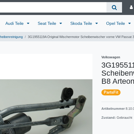
Audi Teile
Seat Teile
Skoda Teile
Opel Teile
heibenreinigung
3G1955119A Original Wischermotor Scheibenwischer vorne VW Passat 
Volkswagen
3G195511
Scheiben
B8 Arteo
PartsFit
Artikelnummer
8.10.
Zustand:
Gebraucht