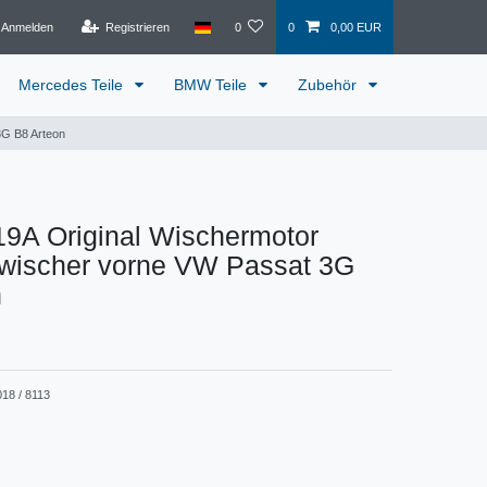
Anmelden
Registrieren
0
0
0,00 EUR
Mercedes Teile
BMW Teile
Zubehör
3G B8 Arteon
9A Original Wischermotor
wischer vorne VW Passat 3G
n
018 / 8113