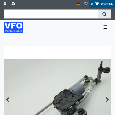
0
0,00 EUR
☰