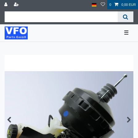
0
0,00 EUR
☰