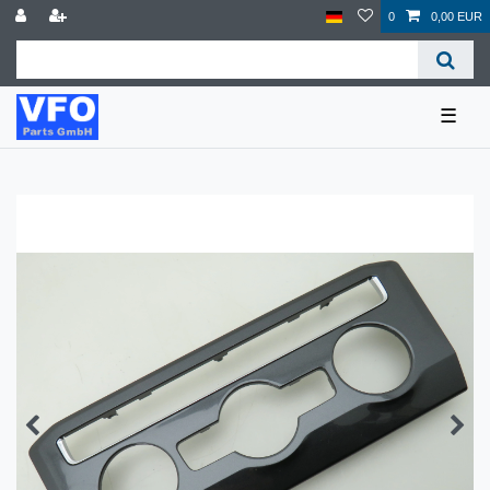
0
0,00 EUR
☰