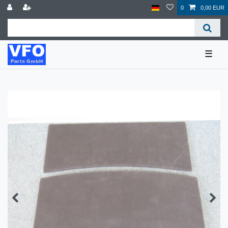
0
0,00 EUR
☰