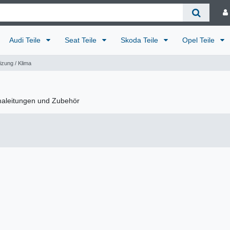
Audi Teile
Seat Teile
Skoda Teile
Opel Teile
izung / Klima
limaleitungen und Zubehör