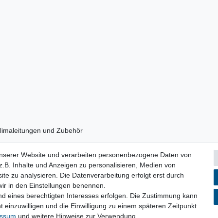
 Klimaleitungen und Zubehör
unserer Website und verarbeiten personenbezogene Daten von
.B. Inhalte und Anzeigen zu personalisieren, Medien von
ite zu analysieren. Die Datenverarbeitung erfolgt erst durch
 wir in den Einstellungen benennen.
nd eines berechtigten Interesses erfolgen. Die Zustimmung kann
lärung
AGB
Barrierefreiheitserklärung
Widerrufs­recht
V
t einzuwilligen und die Einwilligung zu einem späteren Zeitpunkt
essum
und weitere Hinweise zur Verwendung